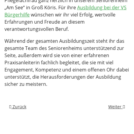
Pflegefachfrau ganz herzlich in unserem Seniorenheim
„Am See“ in Groß Köris. Für ihre
Ausbildung bei der VS
Bürgerhilfe
wünschen wir ihr viel Erfolg, wertvolle
Erfahrungen und Freude an diesem
verantwortungsvollen Beruf.
Während der gesamten Ausbildungszeit steht ihr das
gesamte Team des Seniorenheims unterstützend zur
Seite, außerdem wird sie von einer erfahrenen
Praxisanleiterin fachlich begleitet, die sie mit viel
Engagement, Kompetenz und einem offenen Ohr dabei
unterstützt, die Herausforderungen der Ausbildung
sicher zu meistern.
Vorheriger Beitrag: Neuer Standort unseres Pflegedienstes in
Nächster Bei
Zurück
Weiter