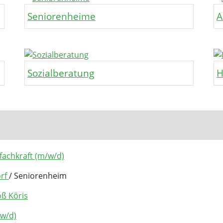
Seniorenheime
A
Sozialberatung
H
fachkraft (m/w/d)
orf
/ Seniorenheim
oß Köris
/w/d)