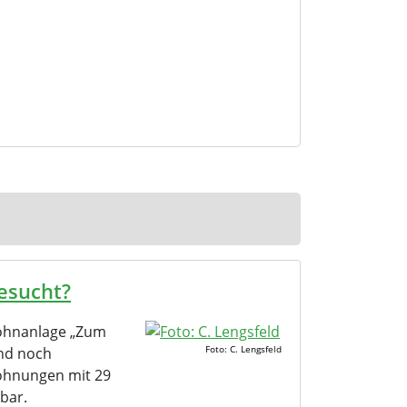
esucht?
ohnanlage „Zum
Foto: C. Lengsfeld
nd noch
ohnungen mit 29
bar.