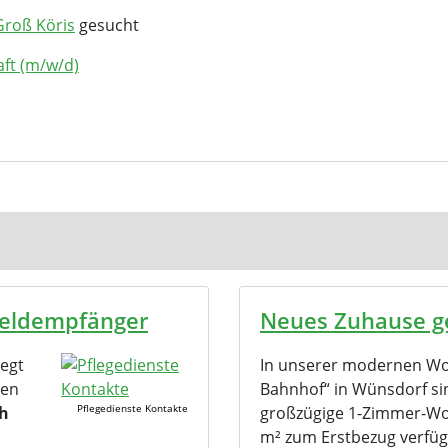
Groß Köris
gesucht
aft (m/w/d)
geldempfänger
Neues Zuhause g
legt
In unserer modernen W
gen
Bahnhof“ in Wünsdorf si
Pflegedienste Kontakte
ch
großzügige 1-Zimmer-W
m² zum Erstbezug verfüg