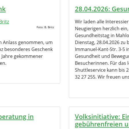
nk
28.04.2026: Gesu
Wir laden alle Interessie
Foto: B. Britz
Neugierigen herzlich ein
Gesundheitstag in Mah
um Anlass genommen, um
Dienstag, 28.04.2026 zu
nz besonderes Geschenk
Immanuel-Kant-Str. 3-5
die Jahre gekommener
Gesundheit und Bewegun
en.
Besucherinnen. Für das le
Shuttleservice kann bis 
32 27 255. Wir freuen uns
beratung in
Volksinitiative: E
gebührenfreien 