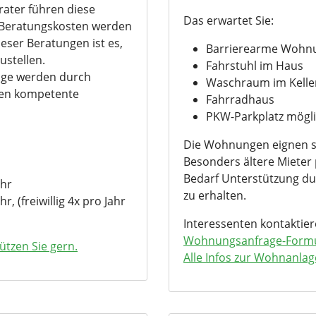
ater führen diese
Das erwartet Sie:
e Beratungskosten werden
eser Beratungen ist es,
Barrierearme Wohn
ustellen.
Fahrstuhl im Haus
ige werden durch
Waschraum im Kelle
lten kompetente
Fahrradhaus
PKW-Parkplatz mögl
Die Wohnungen eignen si
Besonders ältere Mieter p
Bedarf Unterstützung dur
ahr
zu erhalten.
r, (freiwillig 4x pro Jahr
Interessenten kontaktier
Wohnungsanfrage-Form
ützen Sie gern.
Alle Infos zur Wohnanlag