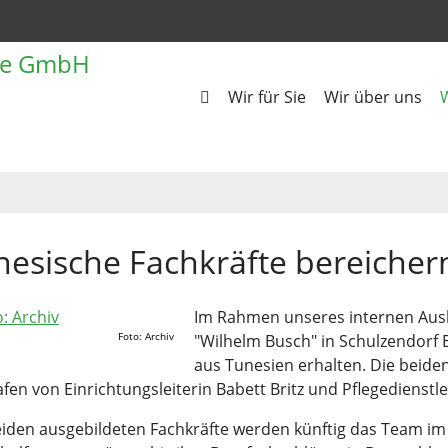
Wir für Sie
Wir über uns
W
nesische Fachkräfte bereiche
Im Rahmen unseres internen Ausl
Foto: Archiv
"Wilhelm Busch" in Schulzendorf
aus Tunesien erhalten. Die beid
afen von Einrichtungsleiterin Babett Britz und Pflegedienst
eiden ausgebildeten Fachkräfte werden künftig das Team im 