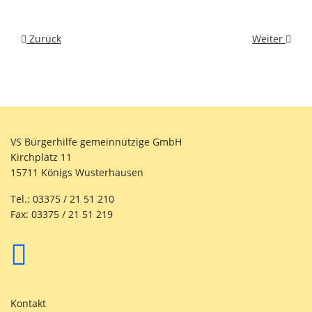
Vorheriger Beitrag: Ein lieber Ostergruß
Nächster Bei
Zurück
Weiter
VS Bürgerhilfe gemeinnützige GmbH
Kirchplatz 11
15711 Königs Wusterhausen
Tel.: 03375 / 21 51 210
Fax: 03375 / 21 51 219
Kontakt