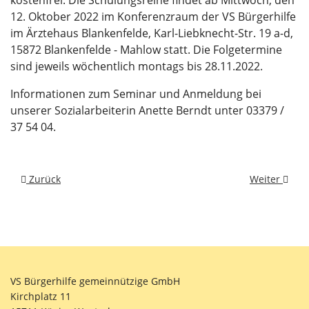
kostenfrei. Die Schulungsreihe findet ab Mittwoch, den
12. Oktober 2022 im Konferenzraum der VS Bürgerhilfe
im Ärztehaus Blankenfelde, Karl-Liebknecht-Str. 19 a-d,
15872 Blankenfelde - Mahlow statt. Die Folgetermine
sind jeweils wöchentlich montags bis 28.11.2022.
Informationen zum Seminar und Anmeldung bei
unserer Sozialarbeiterin Anette Berndt unter 03379 /
37 54 04.
Vorheriger Beitrag: Start ins Ausbildungsjahr 2022
Nächster Bei
Zurück
Weiter
VS Bürgerhilfe gemeinnützige GmbH
Kirchplatz 11